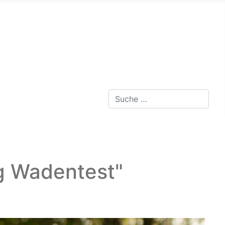
Suchen
Type 2 or more characters for 
ng Wadentest"